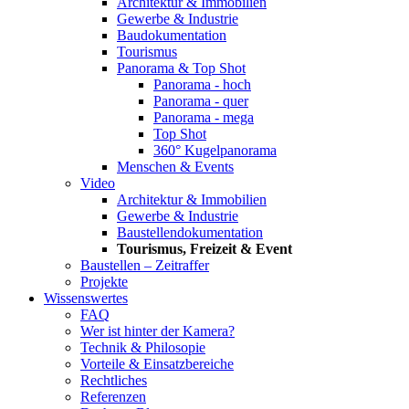
Architektur & Immobilien
Gewerbe & Industrie
Baudokumentation
Tourismus
Panorama & Top Shot
Panorama - hoch
Panorama - quer
Panorama - mega
Top Shot
360° Kugelpanorama
Menschen & Events
Video
Architektur & Immobilien
Gewerbe & Industrie
Baustellendokumentation
Tourismus, Freizeit & Event
Baustellen – Zeitraffer
Projekte
Wissenswertes
FAQ
Wer ist hinter der Kamera?
Technik & Philosopie
Vorteile & Einsatzbereiche
Rechtliches
Referenzen