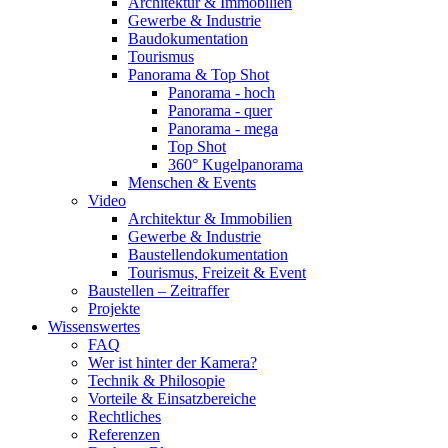
Architektur & Immobilien
Gewerbe & Industrie
Baudokumentation
Tourismus
Panorama & Top Shot
Panorama - hoch
Panorama - quer
Panorama - mega
Top Shot
360° Kugelpanorama
Menschen & Events
Video
Architektur & Immobilien
Gewerbe & Industrie
Baustellendokumentation
Tourismus, Freizeit & Event
Baustellen – Zeitraffer
Projekte
Wissenswertes
FAQ
Wer ist hinter der Kamera?
Technik & Philosopie
Vorteile & Einsatzbereiche
Rechtliches
Referenzen